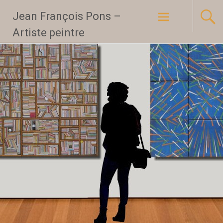
Aller
Jean François Pons –
au
Artiste peintre
contenu
principal