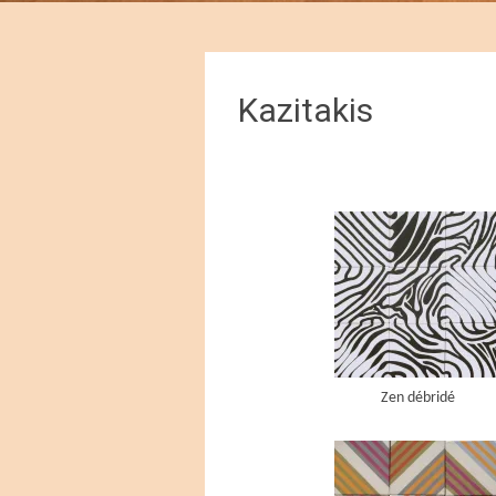
Kazitakis
Zen débridé