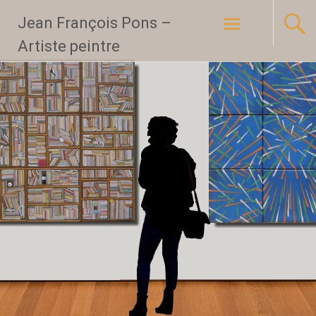
Aller
Jean François Pons –
au
Artiste peintre
contenu
principal