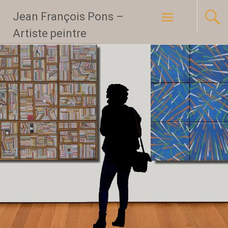
Aller
Jean François Pons –
au
Artiste peintre
contenu
principal