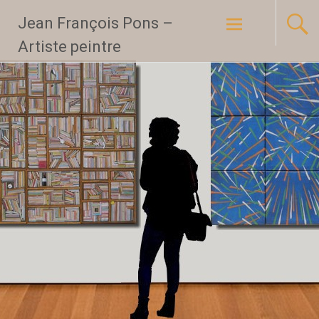
Aller
Jean François Pons –
au
Artiste peintre
contenu
principal