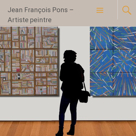
Aller
Jean François Pons –
au
Artiste peintre
contenu
principal