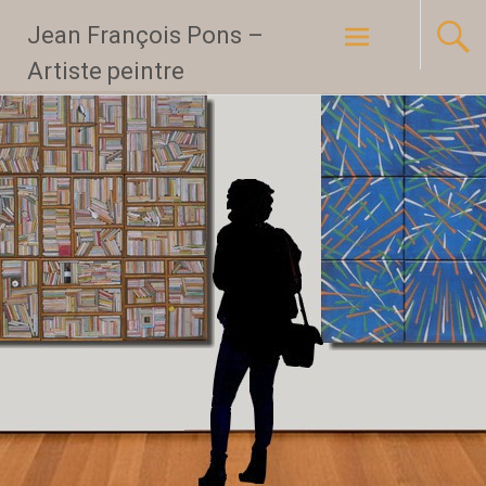
Aller
Jean François Pons –
au
Artiste peintre
contenu
principal