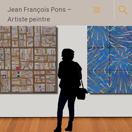
Aller
Jean François Pons –
au
Artiste peintre
contenu
principal